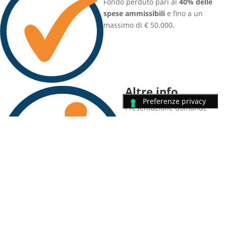
Fondo perduto pari al
40% delle
spese ammissibili
e fino a un
massimo di € 50.000.
Altre info
Presentazione domande
dalle ore 10 del 23 giugno
2026
.
SCHEDA PDF