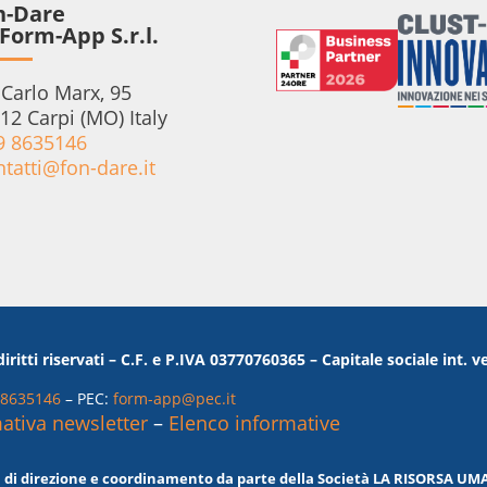
n-Dare
Form-App S.r.l.
 Carlo Marx, 95
12 Carpi (MO) Italy
9 8635146
ntatti@fon-dare.it
itti riservati – C.F. e P.IVA 03770760365 – Capitale sociale int. ve
 8635146
– PEC:
form-app@pec.it
ativa newsletter
–
Elenco informative
 di direzione e coordinamento da parte della Società LA RISORSA UMANA