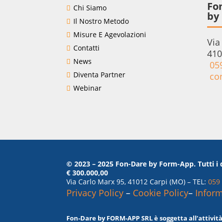
Fo
Chi Siamo
by 
Il Nostro Metodo
Misure E Agevolazioni
Via
Contatti
410
News
05
Diventa Partner
co
Webinar
© 2023 – 2025 Fon-Dare by Form-App. Tutti i dir
€ 300.000,00
Via Carlo Marx 95, 41012 Carpi (MO) – TEL:
059
Privacy Policy
–
Cookie Policy
–
Inform
Fon-Dare by FORM-APP SRL è soggetta all’attività