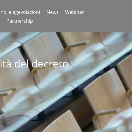
ndi e agevolazioni
News
Webinar
Partnership
ità del decreto