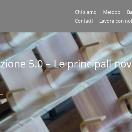
Chi siamo
Metodo
Ba
Contatti
Lavora con noi
ione 5.0 – Le principali nov