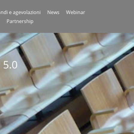
ndi e agevolazioni
News
Webinar
Partnership
 5.0